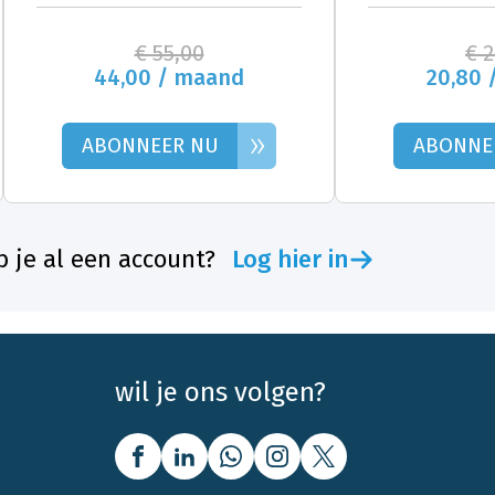
€ 55,00
€ 
44,00 / maand
20,80 
»
ABONNEER NU
ABONNE
 je al een account?
Log hier in
wil je ons volgen?