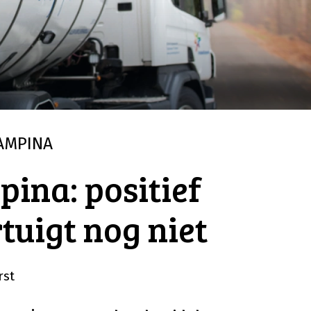
AMPINA
ina: positief
tuigt nog niet
rst