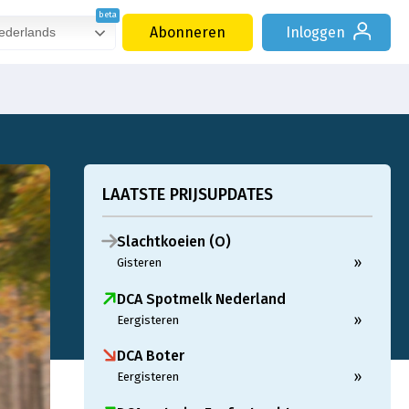
Abonneren
Inloggen
derlands
LAATSTE PRIJSUPDATES
Slachtkoeien (O)
»
Gisteren
DCA Spotmelk Nederland
»
Eergisteren
DCA Boter
»
Eergisteren