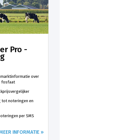
er Pro -
ng
 marktinformatie over
n fosfaat
kprijsvergelijker
 tot noteringen en
 noteringen per SMS
MEER INFORMATIE »