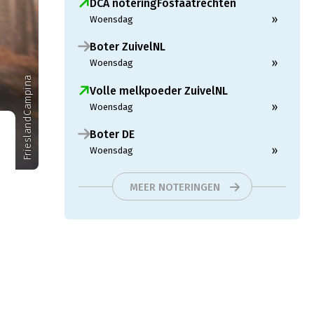
DCA noteringFosfaatrechten
»
Woensdag
Boter ZuivelNL
»
Woensdag
FrieslandCampina
Volle melkpoeder ZuivelNL
»
Woensdag
Boter DE
»
Woensdag
MEER NOTERINGEN