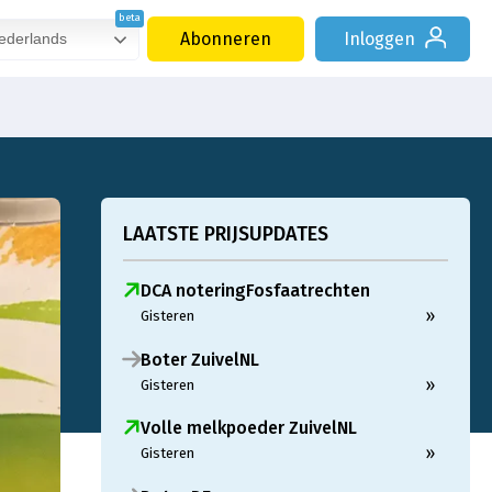
Abonneren
Inloggen
derlands
LAATSTE PRIJSUPDATES
DCA noteringFosfaatrechten
»
Gisteren
Boter ZuivelNL
»
Gisteren
Volle melkpoeder ZuivelNL
»
Gisteren