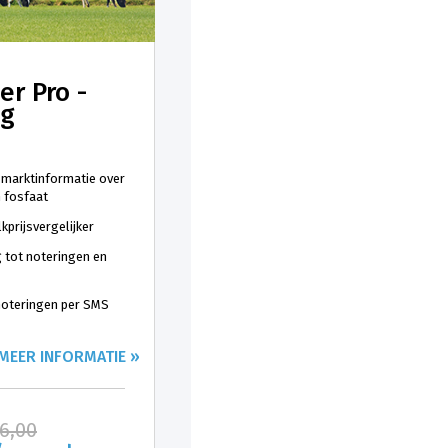
er Pro -
ng
 marktinformatie over
n fosfaat
kprijsvergelijker
 tot noteringen en
 noteringen per SMS
MEER INFORMATIE »
26,00