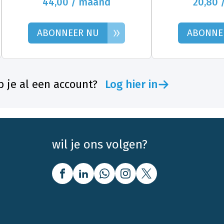
44,00 / maand
20,80 
»
ABONNEER NU
ABONNE
 je al een account?
Log hier in
wil je ons volgen?