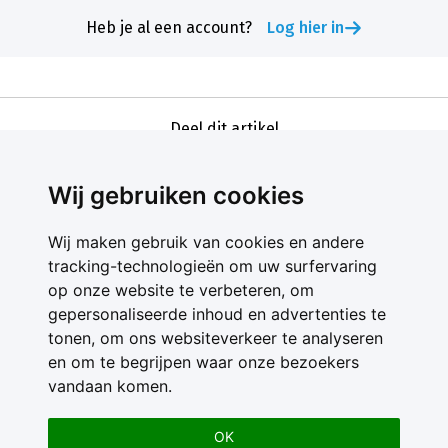
Heb je al een account?
Log hier in
Deel dit artikel
Wij gebruiken cookies
Wij maken gebruik van cookies en andere
tracking-technologieën om uw surfervaring
op onze website te verbeteren, om
gepersonaliseerde inhoud en advertenties te
Contact
tonen, om ons websiteverkeer te analyseren
Feedback
en om te begrijpen waar onze bezoekers
Nieuwsbrief
vandaan komen.
Adverteren
Gebruikersvoorwaarden
OK
Privacy Statement