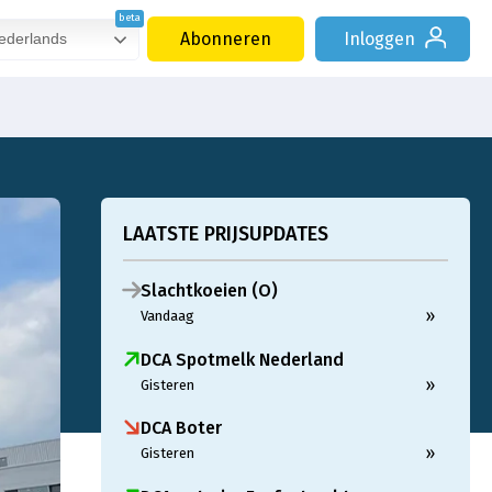
Abonneren
Inloggen
derlands
LAATSTE PRIJSUPDATES
Slachtkoeien (O)
»
Vandaag
DCA Spotmelk Nederland
»
Gisteren
DCA Boter
»
Gisteren