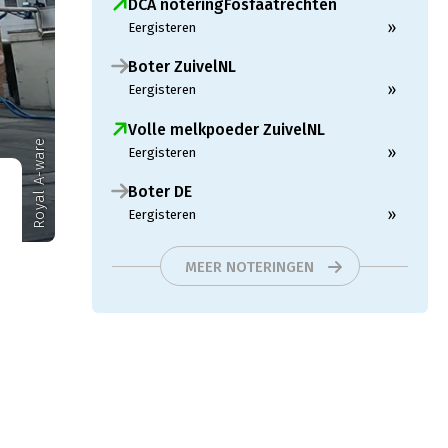
DCA noteringFosfaatrechten
»
Eergisteren
Boter ZuivelNL
»
Eergisteren
Volle melkpoeder ZuivelNL
Royal A-ware
»
Eergisteren
Boter DE
»
Eergisteren
MEER NOTERINGEN