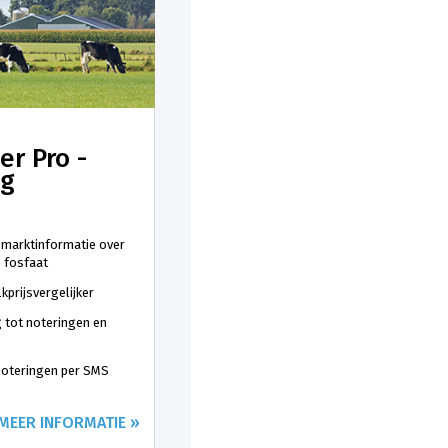
er Pro -
ng
 marktinformatie over
n fosfaat
kprijsvergelijker
 tot noteringen en
 noteringen per SMS
MEER INFORMATIE »