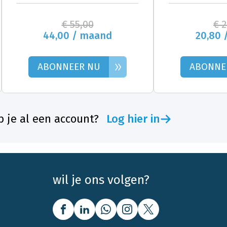
€ 55,00
€ 
44,00 / maand
20,80 
»
ABONNEER NU
ABONNE
 je al een account?
Log hier in
wil je ons volgen?