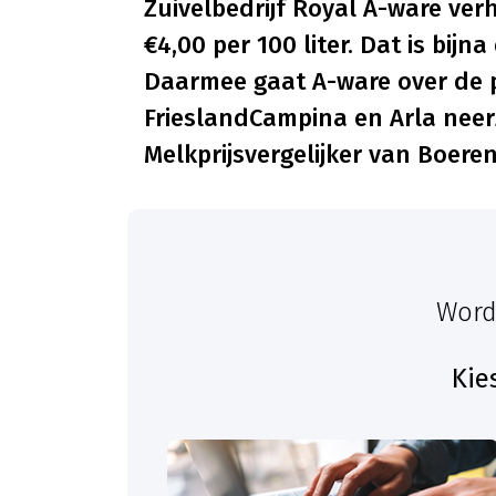
Zuivelbedrijf Royal A-ware ver
€4,00 per 100 liter. Dat is bijn
Daarmee gaat A-ware over de p
FrieslandCampina en Arla neerze
Melkprijsvergelijker van Boere
Word
Kie