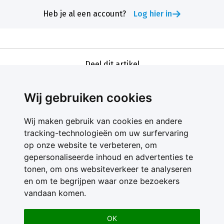
Heb je al een account?
Log hier in
Deel dit artikel
Wij gebruiken cookies
Wij maken gebruik van cookies en andere
tracking-technologieën om uw surfervaring
op onze website te verbeteren, om
gepersonaliseerde inhoud en advertenties te
Contact
tonen, om ons websiteverkeer te analyseren
Feedback
en om te begrijpen waar onze bezoekers
Nieuwsbrief
vandaan komen.
Adverteren
Gebruikersvoorwaarden
OK
Privacy Statement