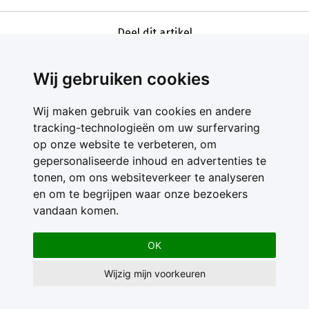
Deel dit artikel
Wij gebruiken cookies
Wij maken gebruik van cookies en andere
tracking-technologieën om uw surfervaring
op onze website te verbeteren, om
gepersonaliseerde inhoud en advertenties te
Contact
tonen, om ons websiteverkeer te analyseren
Feedback
en om te begrijpen waar onze bezoekers
Nieuwsbrief
vandaan komen.
Adverteren
Gebruikersvoorwaarden
OK
Privacy Statement
Wijzig mijn voorkeuren