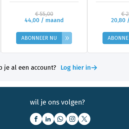
€ 55,00
€ 
44,00 / maand
20,80 
»
ABONNEER NU
ABONNE
 je al een account?
Log hier in
wil je ons volgen?