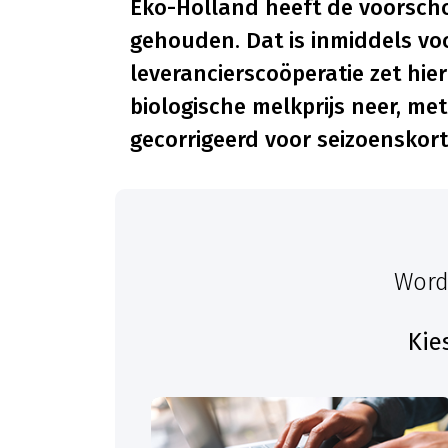
Eko-Holland heeft de voorscho
gehouden. Dat is inmiddels vo
leverancierscoöperatie zet hie
biologische melkprijs neer, met
gecorrigeerd voor seizoenskor
Word
Kie