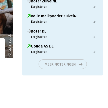
Boter ZuivelNL
»
Eergisteren
Volle melkpoeder ZuivelNL
»
Eergisteren
Boter DE
Shutterstock
»
Eergisteren
Gouda 45 DE
»
Eergisteren
MEER NOTERINGEN