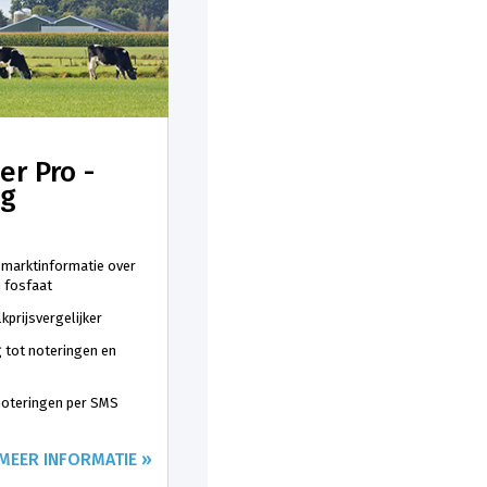
er Pro -
ng
 marktinformatie over
n fosfaat
kprijsvergelijker
 tot noteringen en
 noteringen per SMS
MEER INFORMATIE »