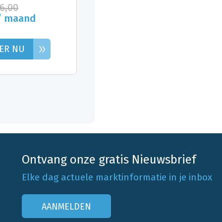
26,00
/ maand
»
ER NU
Ontvang onze gratis Nieuwsbrief
Elke dag actuele marktinformatie in je inbox
AANMELDEN