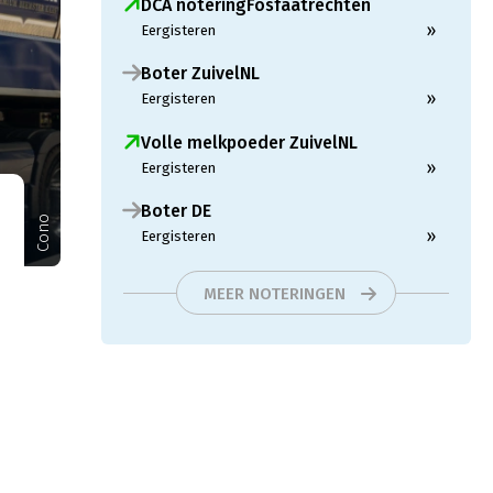
DCA noteringFosfaatrechten
»
Eergisteren
Boter ZuivelNL
»
Eergisteren
Volle melkpoeder ZuivelNL
»
Eergisteren
Boter DE
Cono
»
Eergisteren
MEER NOTERINGEN