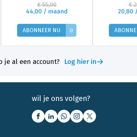
€ 55,00
€ 
44,00 / maand
20,80 
»
ABONNEER NU
ABONNE
 je al een account?
Log hier in
wil je ons volgen?