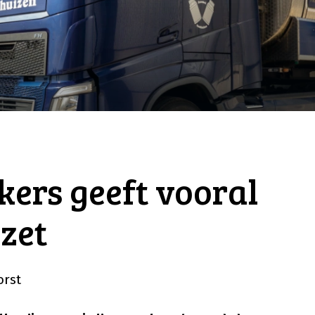
ers geeft vooral
 zet
orst