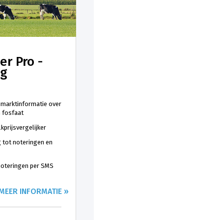
er Pro -
ng
 marktinformatie over
n fosfaat
kprijsvergelijker
 tot noteringen en
 noteringen per SMS
MEER INFORMATIE »