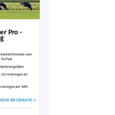
er Pro -
ng
 marktinformatie over
n fosfaat
kprijsvergelijker
 tot noteringen en
 noteringen per SMS
MEER INFORMATIE »