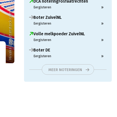
DCA noteringFosfaatrechten
»
Eergisteren
Hivaka / Shutterstock.com
Boter ZuivelNL
»
Eergisteren
Volle melkpoeder ZuivelNL
»
Eergisteren
Boter DE
»
Eergisteren
MEER NOTERINGEN