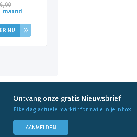
26,00
/ maand
»
ER NU
Ontvang onze gratis Nieuwsbrief
Elke dag actuele marktinformatie in je inbox
AANMELDEN