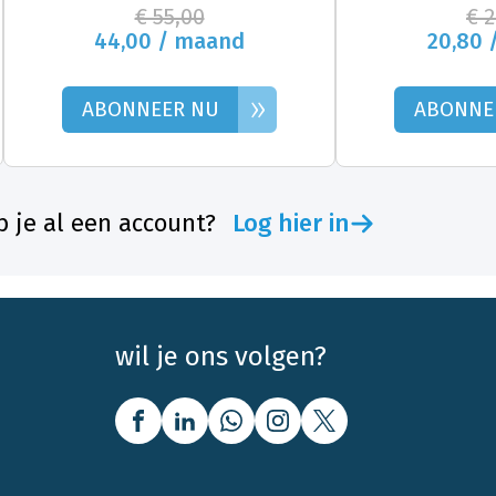
€ 55,00
€ 
44,00 / maand
20,80 
»
ABONNEER NU
ABONNE
 je al een account?
Log hier in
wil je ons volgen?