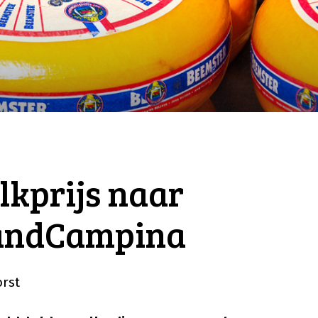
lkprijs naar
landCampina
orst