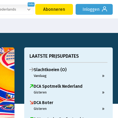
Abonneren
Inloggen
derlands
LAATSTE PRIJSUPDATES
Slachtkoeien (O)
»
Vandaag
DCA Spotmelk Nederland
»
Gisteren
DCA Boter
»
Gisteren