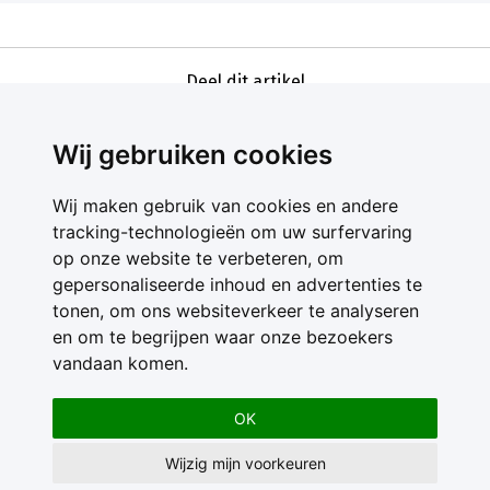
Deel dit artikel
Wij gebruiken cookies
Wij maken gebruik van cookies en andere
tracking-technologieën om uw surfervaring
op onze website te verbeteren, om
gepersonaliseerde inhoud en advertenties te
Contact
tonen, om ons websiteverkeer te analyseren
Feedback
en om te begrijpen waar onze bezoekers
Nieuwsbrief
vandaan komen.
Adverteren
Gebruikersvoorwaarden
OK
Privacy Statement
Wijzig mijn voorkeuren