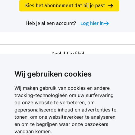
Kies het abonnement dat bij je past
Heb je al een account?
Log hier in
Deel dit artikel
Wij gebruiken cookies
Wij maken gebruik van cookies en andere
tracking-technologieën om uw surfervaring
op onze website te verbeteren, om
gepersonaliseerde inhoud en advertenties te
Contact
tonen, om ons websiteverkeer te analyseren
Feedback
en om te begrijpen waar onze bezoekers
Nieuwsbrief
vandaan komen.
Adverteren