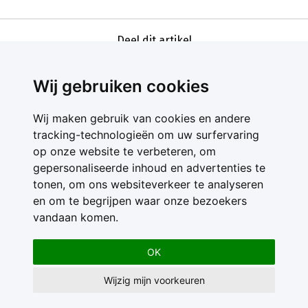
Deel dit artikel
Wij gebruiken cookies
Wij maken gebruik van cookies en andere
tracking-technologieën om uw surfervaring
op onze website te verbeteren, om
gepersonaliseerde inhoud en advertenties te
Contact
tonen, om ons websiteverkeer te analyseren
Feedback
en om te begrijpen waar onze bezoekers
Nieuwsbrief
vandaan komen.
Adverteren
Gebruikersvoorwaarden
OK
Privacy Statement
Wijzig mijn voorkeuren