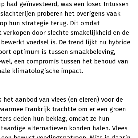
p had geïnvesteerd, was een loser. Intussen
slachterijen proberen het overigens vaak
p hun strategie terug. Dit omdat
t verkopen door slechte smakelijkheid en de
bewerkt voedsel is. De trend lijkt nu hybride
soort optimum is tussen smaakbeleving,
ewel, een compromis tussen het behoud van
ale klimatologische impact.
 het aanbod van vlees (en eieren) voor de
waarmee Frankrijk trachtte om er een groen
rters deden hun beklag, omdat ze hun
taardige alternatieven konden halen. Vlees
n een bewust voedingspatroon. Mits je daarin