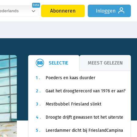
Abonneren
Inloggen
derlands
SELECTIE
MEEST GELEZEN
1 .
Poeders en kaas duurder
2 .
Gaat het droogterecord van 1976 er aan?
3 .
Mestbubbel Friesland slinkt
4 .
Droogte drijft gewassen tot het uiterste
5 .
Leerdammer dicht bij FrieslandCampina