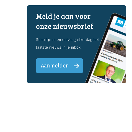
Meld je aan voor
onze nieuwsbrief
Schrijf je in en ontvang elke dag het
laatste nieuws in je inbox
Aanmelden