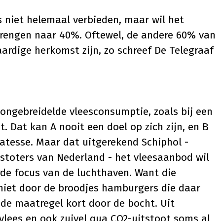
s niet helemaal verbieden, maar wil het
brengen naar 40%. Oftewel, de andere 60% van
rdige herkomst zijn, zo schreef De Telegraaf
 ongebreidelde vleesconsumptie, zoals bij een
. Dat kan A nooit een doel op zich zijn, en B
catesse. Maar dat uitgerekend Schiphol -
tstoters van Nederland - het vleesaanbod wil
erde focus van de luchthaven. Want die
 niet door de broodjes hamburgers die daar
de maatregel kort door de bocht. Uit
vlees en ook zuivel qua CO2-uitstoot soms al