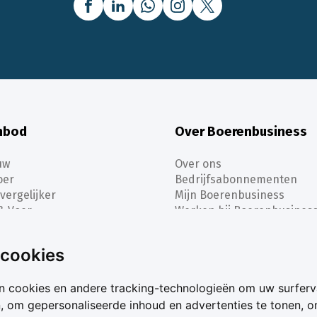
nbod
Over Boerenbusiness
uw
Over ons
oer
Bedrijfsabonnementen
vergelijker
Mijn Boerenbusiness
& Voer
Werken bij Boerenbusines
ta
 cookies
n cookies en andere tracking-technologieën om uw surferv
n, om gepersonaliseerde inhoud en advertenties te tonen, 