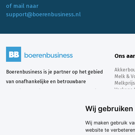
of mail naar
support@boerenbusiness.nl
Ons aa
Akkerbo
Boerenbusiness is je partner op het gebied
Melk & V
van onafhankelijke en betrouwbare
Melkprijs
Varkens 
marktinformatie en -data. Elke dag opnieuw
Marktda
zijn wij een onmisbare bron voor agrarisch
Koersen
Wij gebruiken
ondernemers in binnen- en buitenland.
Wij maken gebruik va
website te verbetere