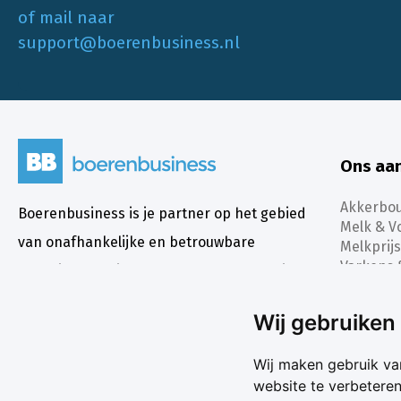
of mail naar
support@boerenbusiness.nl
Ons aa
Akkerbo
Boerenbusiness is je partner op het gebied
Melk & V
van onafhankelijke en betrouwbare
Melkprijs
Varkens 
marktinformatie en -data. Elke dag opnieuw
Marktda
zijn wij een onmisbare bron voor agrarisch
Koersen
Wij gebruiken
ondernemers in binnen- en buitenland.
Wij maken gebruik va
website te verbetere