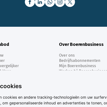
nbod
Over Boerenbusiness
uw
Over ons
oer
Bedrijfsabonnementen
vergelijker
Mijn Boerenbusiness
& Voer
Werken bij Boerenbusines
ta
 cookies
n cookies en andere tracking-technologieën om uw surferv
n, om gepersonaliseerde inhoud en advertenties te tonen, 