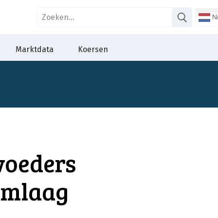
Ne
Marktdata
Koersen
voeders
omlaag