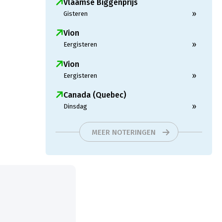
Vlaamse Biggenprijs
»
Gisteren
Vion
»
Eergisteren
Vion
»
Eergisteren
Canada (Quebec)
»
Dinsdag
MEER NOTERINGEN