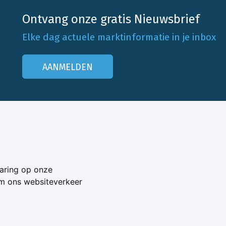
Ontvang onze gratis Nieuwsbrief
Elke dag actuele marktinformatie in je inbox
AANMELDEN
Onze klantenservice
Neem contact op
aring op onze
Veelgestelde vragen
om ons websiteverkeer
Adverteren
s