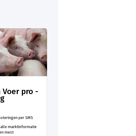
 Voer pro -
ng
 noteringen per SMS
 alle marktinformatie
 en mest