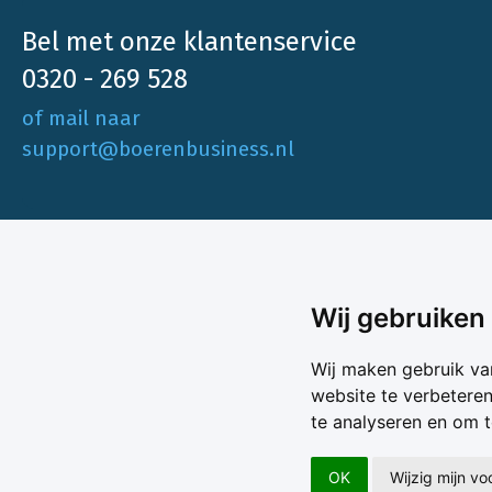
Bel met onze klantenservice
0320 - 269 528
of mail naar
support@boerenbusiness.nl
Ons aa
Wij gebruiken
Akkerbo
Boerenbusiness is je partner op het gebied
Wij maken gebruik va
Melk & V
van onafhankelijke en betrouwbare
website te verbetere
Melkprijs
te analyseren en om 
Varkens 
marktinformatie en -data. Elke dag opnieuw
Marktda
zijn wij een onmisbare bron voor agrarisch
Koersen
OK
Wijzig mijn v