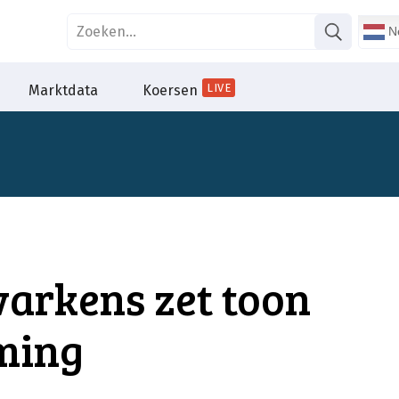
Ne
LIVE
Marktdata
Koersen
arkens zet toon
ming