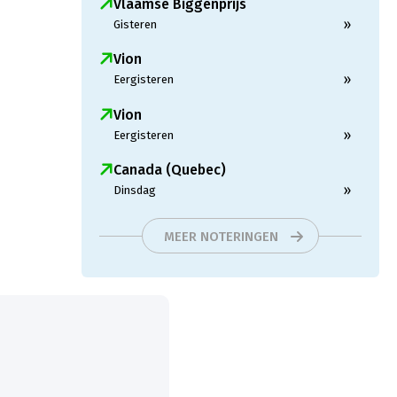
Vlaamse Biggenprijs
»
Gisteren
Vion
»
Eergisteren
Vion
»
Eergisteren
Canada (Quebec)
»
Dinsdag
MEER NOTERINGEN