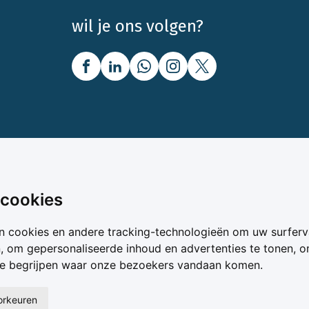
wil je ons volgen?
nbod
Over Boerenbusiness
 cookies
uw
Over ons
n cookies en andere tracking-technologieën om uw surferv
oer
Bedrijfsabonnementen
n, om gepersonaliseerde inhoud en advertenties te tonen, 
vergelijker
Mijn Boerenbusiness
te begrijpen waar onze bezoekers vandaan komen.
& Voer
Werken bij Boerenbusines
ta
oorkeuren