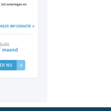
 tot noteringen en
MEER INFORMATIE »
25,00
/ maand
»
ER NU