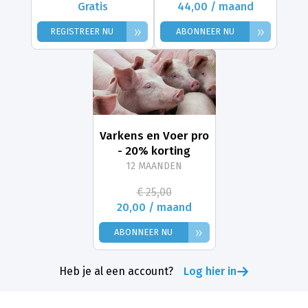
Gratis
44,00 / maand
»
»
REGISTREER NU
ABONNEER NU
Varkens en Voer pro
- 20% korting
12 MAANDEN
€ 25,00
20,00 / maand
»
ABONNEER NU
Heb je al een account?
Log hier in