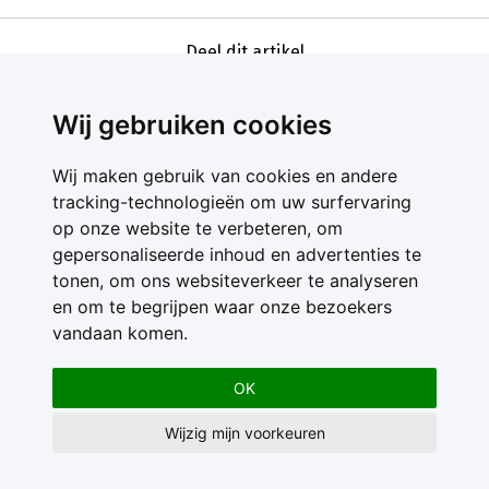
Deel dit artikel
Wij gebruiken cookies
Wij maken gebruik van cookies en andere
tracking-technologieën om uw surfervaring
op onze website te verbeteren, om
gepersonaliseerde inhoud en advertenties te
Contact
tonen, om ons websiteverkeer te analyseren
Feedback
en om te begrijpen waar onze bezoekers
Nieuwsbrief
vandaan komen.
Adverteren
Gebruikersvoorwaarden
OK
Privacy Statement
Wijzig mijn voorkeuren