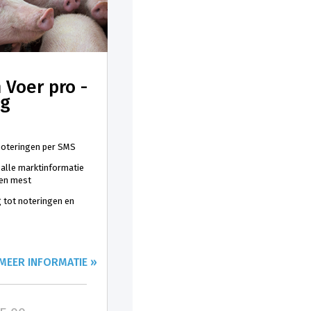
 Voer pro -
ng
 noteringen per SMS
 alle marktinformatie
 en mest
 tot noteringen en
MEER INFORMATIE »