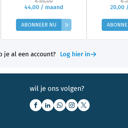
€ 55,00
€ 
44,00 / maand
20,00 
»
ABONNEER NU
ABONNE
 je al een account?
Log hier in
wil je ons volgen?