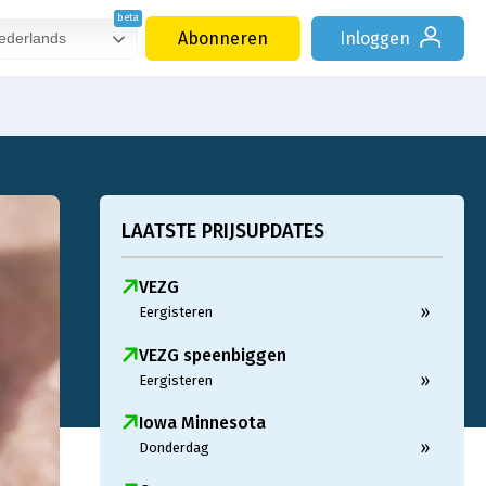
Abonneren
Inloggen
derlands
LAATSTE PRIJSUPDATES
VEZG
»
Eergisteren
VEZG speenbiggen
»
Eergisteren
Iowa Minnesota
»
Donderdag