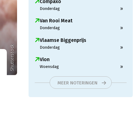
Compaxo
»
Donderdag
Van Rooi Meat
»
Donderdag
Vlaamse Biggenprijs
Shutterstock
»
Donderdag
Vion
»
Woensdag
MEER NOTERINGEN