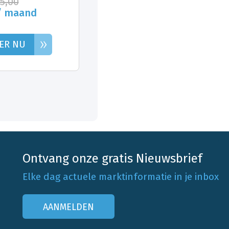
25,00
/ maand
»
ER NU
Ontvang onze gratis Nieuwsbrief
Elke dag actuele marktinformatie in je inbox
AANMELDEN