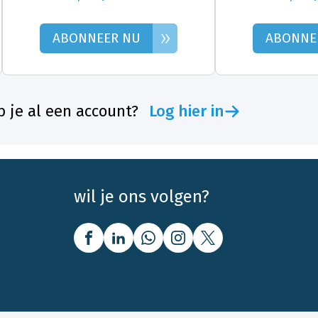
»
ABONNEER NU
ABONNE
 je al een account?
Log hier in
wil je ons volgen?