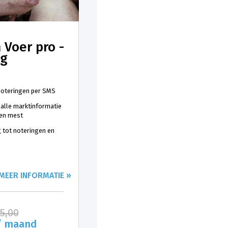
 Voer pro -
ng
 noteringen per SMS
 alle marktinformatie
 en mest
 tot noteringen en
MEER INFORMATIE »
25,00
/ maand