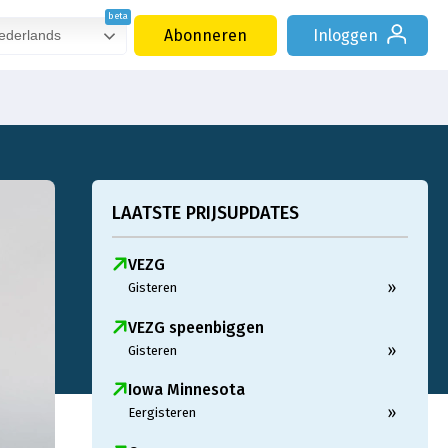
Abonneren
Inloggen
derlands
LAATSTE PRIJSUPDATES
VEZG
»
Gisteren
VEZG speenbiggen
»
Gisteren
Iowa Minnesota
»
Eergisteren