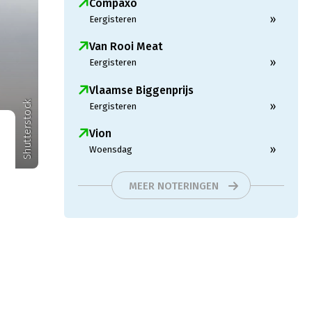
Compaxo
»
Eergisteren
Van Rooi Meat
»
Eergisteren
Vlaamse Biggenprijs
Shutterstock
»
Eergisteren
Vion
»
Woensdag
MEER NOTERINGEN