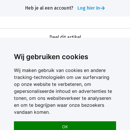
Heb je al een account?
Log hier in
Deel dit artikel
Wij gebruiken cookies
Wij maken gebruik van cookies en andere
tracking-technologieën om uw surfervaring
op onze website te verbeteren, om
gepersonaliseerde inhoud en advertenties te
Contact
tonen, om ons websiteverkeer te analyseren
Feedback
en om te begrijpen waar onze bezoekers
Nieuwsbrief
vandaan komen.
Adverteren
Gebruikersvoorwaarden
OK
Privacy Statement