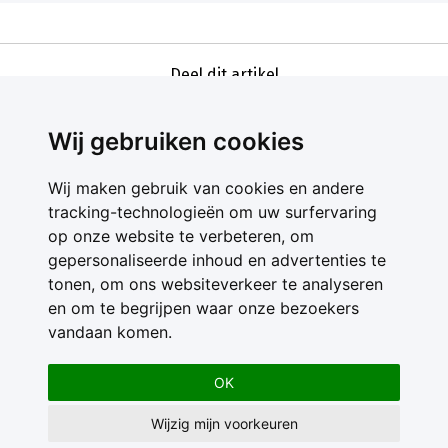
Deel dit artikel
Wij gebruiken cookies
Wij maken gebruik van cookies en andere
tracking-technologieën om uw surfervaring
op onze website te verbeteren, om
gepersonaliseerde inhoud en advertenties te
Contact
tonen, om ons websiteverkeer te analyseren
Feedback
en om te begrijpen waar onze bezoekers
Nieuwsbrief
vandaan komen.
Adverteren
Gebruikersvoorwaarden
OK
Privacy Statement
Wijzig mijn voorkeuren