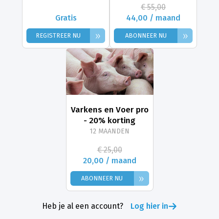
€ 55,00
Gratis
44,00 / maand
»
»
REGISTREER NU
ABONNEER NU
Varkens en Voer pro
- 20% korting
12 MAANDEN
€ 25,00
20,00 / maand
»
ABONNEER NU
Heb je al een account?
Log hier in