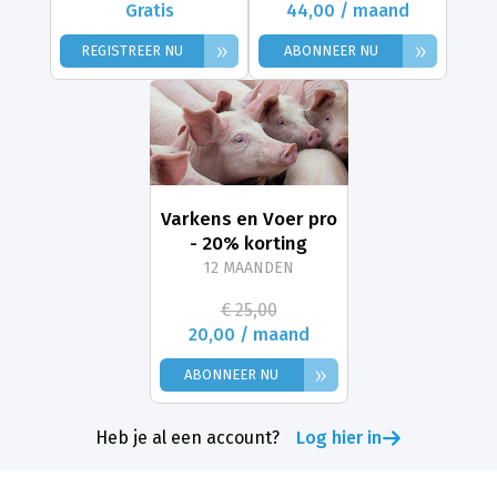
Gratis
44,00 / maand
»
»
REGISTREER NU
ABONNEER NU
Varkens en Voer pro
- 20% korting
12 MAANDEN
€ 25,00
20,00 / maand
»
ABONNEER NU
Heb je al een account?
Log hier in