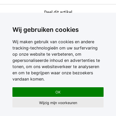
Deel dit artikel
Wij gebruiken cookies
Wij maken gebruik van cookies en andere
tracking-technologieën om uw surfervaring
op onze website te verbeteren, om
gepersonaliseerde inhoud en advertenties te
Contact
tonen, om ons websiteverkeer te analyseren
Feedback
en om te begrijpen waar onze bezoekers
Nieuwsbrief
vandaan komen.
Adverteren
Gebruikersvoorwaarden
OK
Privacy Statement
Wijzig mijn voorkeuren