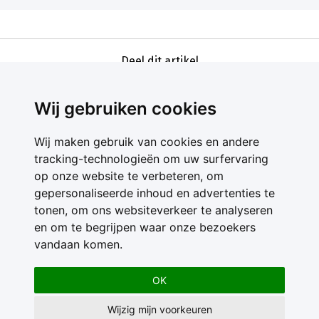
Deel dit artikel
Wij gebruiken cookies
Wij maken gebruik van cookies en andere
tracking-technologieën om uw surfervaring
op onze website te verbeteren, om
gepersonaliseerde inhoud en advertenties te
Contact
tonen, om ons websiteverkeer te analyseren
Feedback
en om te begrijpen waar onze bezoekers
Nieuwsbrief
vandaan komen.
Adverteren
Gebruikersvoorwaarden
OK
Privacy Statement
Wijzig mijn voorkeuren