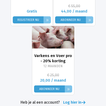
€ 55,00
Gratis
44,00 / maand
»
»
REGISTREER NU
ABONNEER NU
Varkens en Voer pro
- 20% korting
12 MAANDEN
€ 25,00
20,00 / maand
»
ABONNEER NU
Heb je al een account?
Log hier in