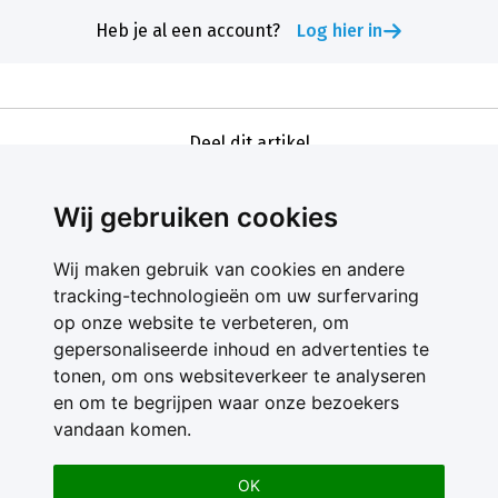
Heb je al een account?
Log hier in
Deel dit artikel
Wij gebruiken cookies
Wij maken gebruik van cookies en andere
tracking-technologieën om uw surfervaring
op onze website te verbeteren, om
gepersonaliseerde inhoud en advertenties te
Contact
tonen, om ons websiteverkeer te analyseren
Feedback
en om te begrijpen waar onze bezoekers
Nieuwsbrief
vandaan komen.
Adverteren
Gebruikersvoorwaarden
OK
Privacy Statement