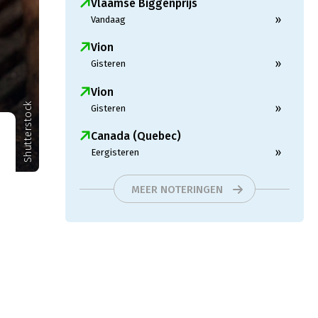
Vlaamse Biggenprijs
»
Vandaag
Vion
»
Gisteren
Vion
Shutterstock
»
Gisteren
Canada (Quebec)
»
Eergisteren
MEER NOTERINGEN