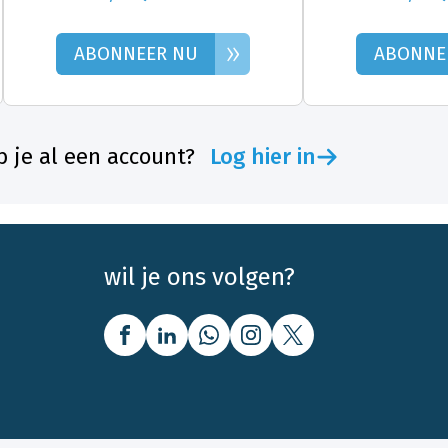
»
ABONNEER NU
ABONNE
 je al een account?
Log hier in
wil je ons volgen?