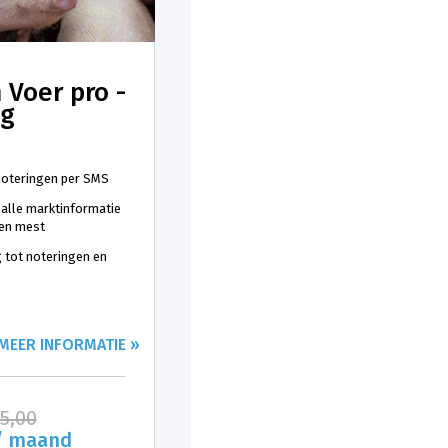
 Voer pro -
ng
 noteringen per SMS
 alle marktinformatie
 en mest
 tot noteringen en
MEER INFORMATIE »
25,00
/ maand