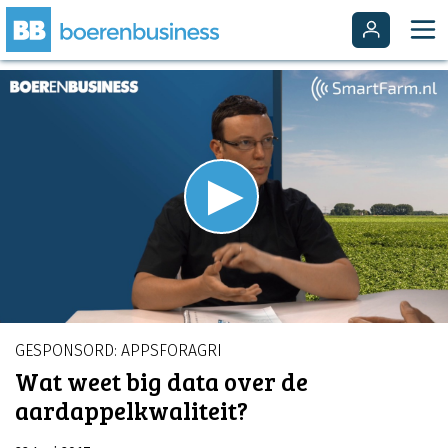
Video
Player
is
Play
loading.
Video
GESPONSORD: APPSFORAGRI
Wat weet big data over de
aardappelkwaliteit?