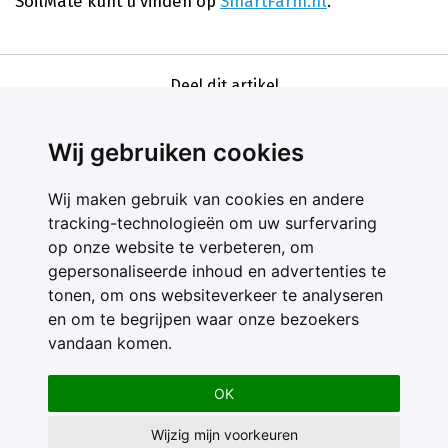
SoilMate kunt u vinden op
SmartFarm.nl
.
Deel dit artikel
Wij gebruiken cookies
Wij maken gebruik van cookies en andere
tracking-technologieën om uw surfervaring
op onze website te verbeteren, om
gepersonaliseerde inhoud en advertenties te
Contact
tonen, om ons websiteverkeer te analyseren
Feedback
en om te begrijpen waar onze bezoekers
Nieuwsbrief
vandaan komen.
Adverteren
Gebruikersvoorwaarden
OK
Privacy Statement
Wijzig mijn voorkeuren