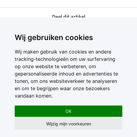
Deel dit artikel
Wij gebruiken cookies
Wij maken gebruik van cookies en andere
tracking-technologieën om uw surfervaring
op onze website te verbeteren, om
gepersonaliseerde inhoud en advertenties te
Contact
tonen, om ons websiteverkeer te analyseren
Feedback
en om te begrijpen waar onze bezoekers
Nieuwsbrief
vandaan komen.
Adverteren
Gebruikersvoorwaarden
OK
Privacy Statement
Wijzig mijn voorkeuren