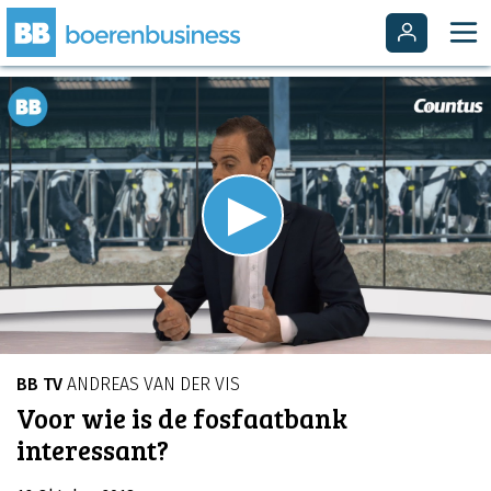
Video
Player
is
Play
loading.
Video
BB TV
ANDREAS VAN DER VIS
Voor wie is de fosfaatbank
interessant?