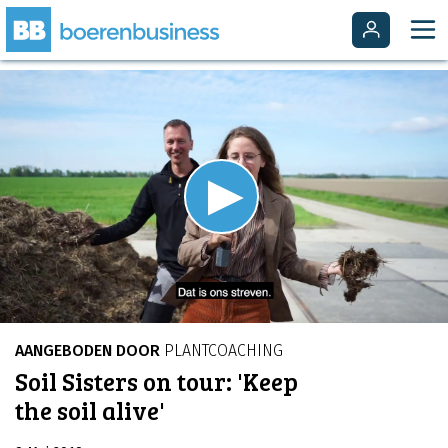
Video
Player
is
Play
loading.
Video
AANGEBODEN DOOR
PLANTCOACHING
Soil Sisters on tour: 'Keep
the soil alive'