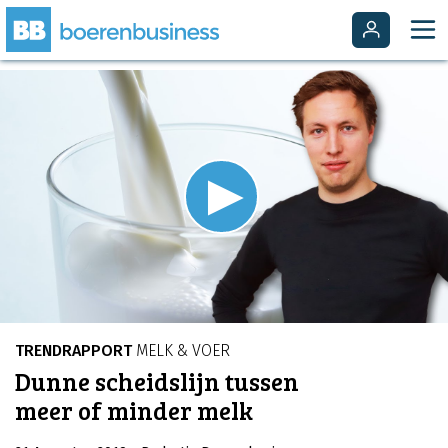
Video
Player
is
Play
loading.
Video
TRENDRAPPORT
MELK & VOER
Dunne scheidslijn tussen
meer of minder melk