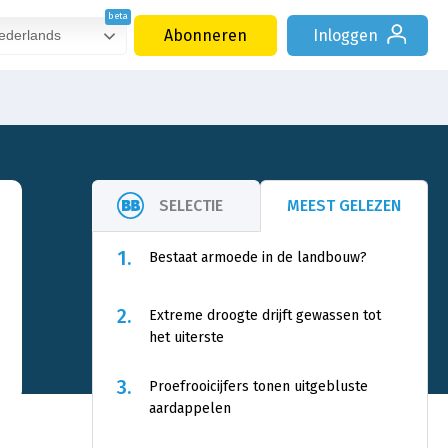
Abonneren
Inloggen
derlands
SELECTIE
MEEST GELEZEN
1.
Bestaat armoede in de landbouw?
2.
Extreme droogte drijft gewassen tot
het uiterste
3.
Proefrooicijfers tonen uitgebluste
aardappelen