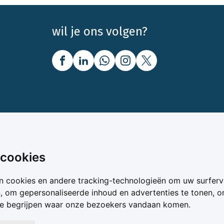
wil je ons volgen?
nbod
Over Boerenbusiness
 cookies
uw
Over ons
n cookies en andere tracking-technologieën om uw surferv
oer
Bedrijfsabonnementen
n, om gepersonaliseerde inhoud en advertenties te tonen, 
vergelijker
Mijn Boerenbusiness
te begrijpen waar onze bezoekers vandaan komen.
& Voer
Werken bij Boerenbusines
ta