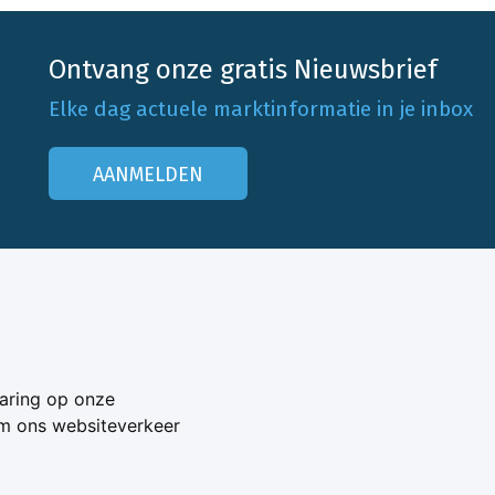
Ontvang onze gratis Nieuwsbrief
Elke dag actuele marktinformatie in je inbox
AANMELDEN
Onze klantenservice
Neem contact op
aring op onze
Veelgestelde vragen
om ons websiteverkeer
Adverteren
s