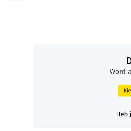
Word a
Ki
Heb 