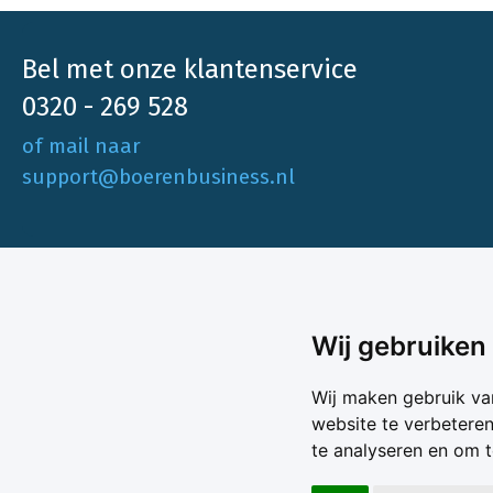
Bel met onze klantenservice
0320 - 269 528
of mail naar
support@boerenbusiness.nl
Ons aa
Wij gebruiken
Akkerbo
Boerenbusiness is je partner op het gebied
Wij maken gebruik va
Melk & V
van onafhankelijke en betrouwbare
website te verbetere
Melkprijs
te analyseren en om 
Varkens 
marktinformatie en -data. Elke dag opnieuw
Marktda
zijn wij een onmisbare bron voor agrarisch