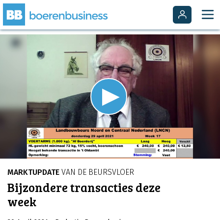
Video
Player
is
Play
loading.
Video
MARKTUPDATE
VAN DE BEURSVLOER
Bijzondere transacties deze
week