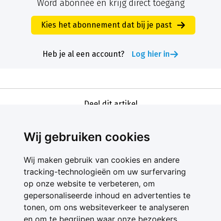
Word abonnee en krijg direct toegang
Kies het abonnement dat bij je past
Heb je al een account?
Log hier in
Deel dit artikel
Wij gebruiken cookies
Wij maken gebruik van cookies en andere
tracking-technologieën om uw surfervaring
op onze website te verbeteren, om
gepersonaliseerde inhoud en advertenties te
Contact
tonen, om ons websiteverkeer te analyseren
Feedback
en om te begrijpen waar onze bezoekers