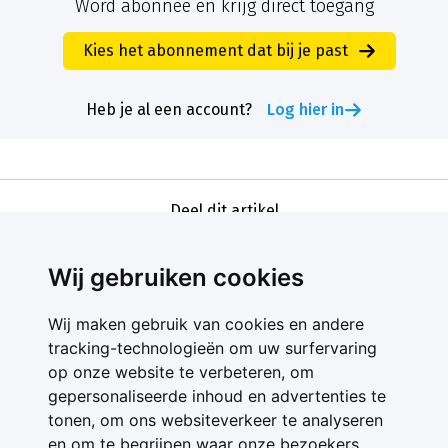
Word abonnee en krijg direct toegang
Kies het abonnement dat bij je past
Heb je al een account?
Log hier in
Deel dit artikel
Wij gebruiken cookies
Wij maken gebruik van cookies en andere
tracking-technologieën om uw surfervaring
op onze website te verbeteren, om
gepersonaliseerde inhoud en advertenties te
Contact
tonen, om ons websiteverkeer te analyseren
Feedback
en om te begrijpen waar onze bezoekers