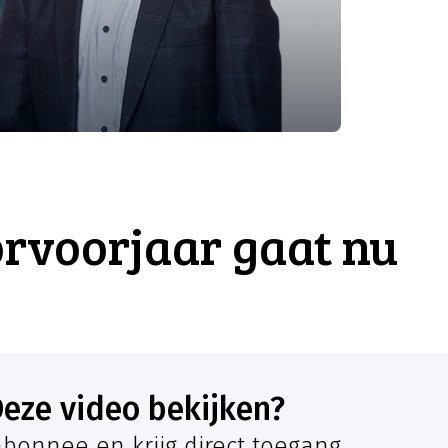
rvoorjaar gaat nu
Deze video bekijken?
bonnee en krijg direct toegang