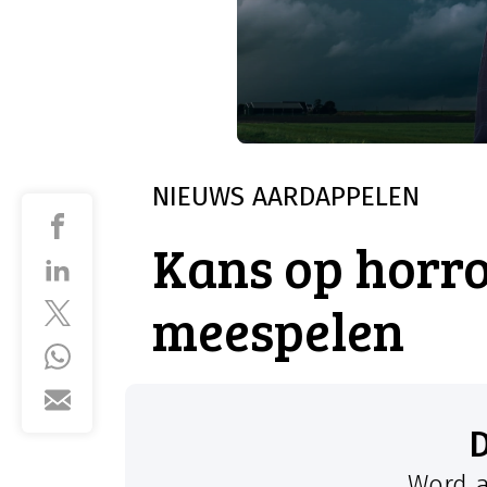
NIEUWS
AARDAPPELEN
Kans op horro
meespelen
Word a