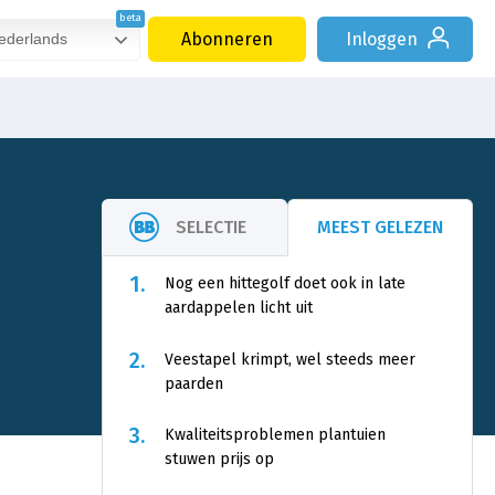
Abonneren
Inloggen
derlands
SELECTIE
MEEST GELEZEN
1.
Nog een hittegolf doet ook in late
aardappelen licht uit
2.
Veestapel krimpt, wel steeds meer
paarden
3.
Kwaliteitsproblemen plantuien
stuwen prijs op