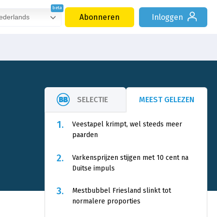
Abonneren
Inloggen
derlands
SELECTIE
MEEST GELEZEN
1.
Veestapel krimpt, wel steeds meer
paarden
2.
Varkensprijzen stijgen met 10 cent na
Duitse impuls
3.
Mestbubbel Friesland slinkt tot
normalere proporties