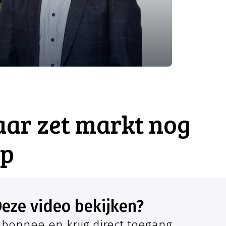
aar zet markt nog
op
Deze video bekijken?
bonnee en krijg direct toegang