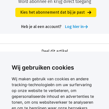
Word abonnee en krijg direct toegang
Kies het abonnement dat bij je past
Heb je al een account?
Log hier in
Deel dit artikel
Wij gebruiken cookies
Wij maken gebruik van cookies en andere
tracking-technologieën om uw surfervaring
op onze website te verbeteren, om
gepersonaliseerde inhoud en advertenties te
Contact
tonen, om ons websiteverkeer te analyseren
Feedback
en om te begrijpen waar onze bezoekers