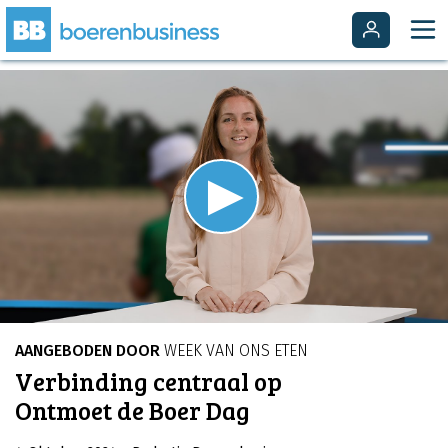
Video
Player
is
Play
loading.
Video
AANGEBODEN DOOR
WEEK VAN ONS ETEN
Verbinding centraal op
Ontmoet de Boer Dag