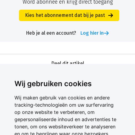
Word abonnee en krijg direct toegang
Kies het abonnement dat bij je past
Heb je al een account?
Log hier in
Deel dit artikel
Wij gebruiken cookies
Wij maken gebruik van cookies en andere
tracking-technologieën om uw surfervaring
op onze website te verbeteren, om
gepersonaliseerde inhoud en advertenties te
Contact
tonen, om ons websiteverkeer te analyseren
Feedback
en om te begrijpen waar onze bezoekers