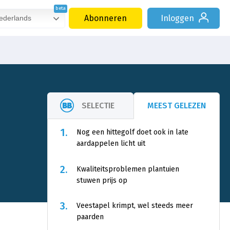
Abonneren
Inloggen
derlands
SELECTIE
MEEST GELEZEN
1.
Nog een hittegolf doet ook in late
aardappelen licht uit
2.
Kwaliteitsproblemen plantuien
stuwen prijs op
3.
Veestapel krimpt, wel steeds meer
paarden