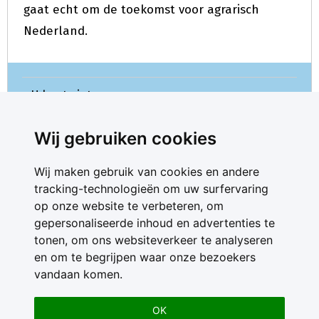
gaat echt om de toekomst voor agrarisch
Nederland.
U kunt niet meer reageren.
Wij gebruiken cookies
Wij maken gebruik van cookies en andere
tracking-technologieën om uw surfervaring
op onze website te verbeteren, om
gepersonaliseerde inhoud en advertenties te
Contact
tonen, om ons websiteverkeer te analyseren
Feedback
en om te begrijpen waar onze bezoekers
Nieuwsbrief
vandaan komen.
Adverteren
Gebruikersvoorwaarden
OK
Privacy Statement