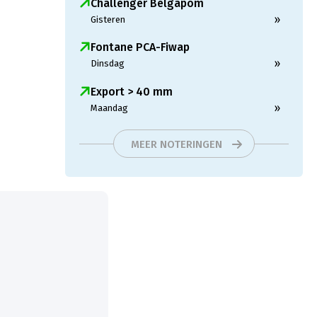
Challenger Belgapom
»
Gisteren
Fontane PCA-Fiwap
»
Dinsdag
Export > 40 mm
»
Maandag
MEER NOTERINGEN