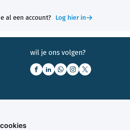
je al een account?
Log hier in
wil je ons volgen?
nbod
Over Boerenbusiness
 cookies