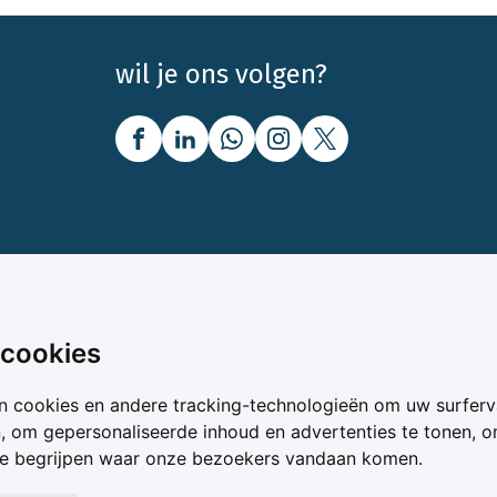
wil je ons volgen?
nbod
Over Boerenbusiness
 cookies
uw
Over ons
n cookies en andere tracking-technologieën om uw surferv
oer
Bedrijfsabonnementen
n, om gepersonaliseerde inhoud en advertenties te tonen, 
vergelijker
Mijn Boerenbusiness
te begrijpen waar onze bezoekers vandaan komen.
& Voer
Werken bij Boerenbusines
ta