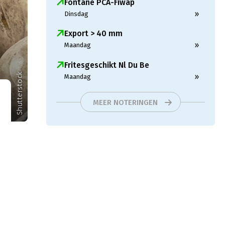
Fontane PCA-Fiwap
»
Dinsdag
Export > 40 mm
»
Maandag
Fritesgeschikt Nl Du Be
Shutterstock
»
Maandag
MEER NOTERINGEN