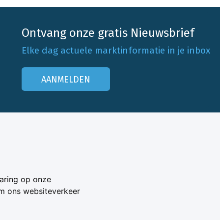
Ontvang onze gratis Nieuwsbrief
Elke dag actuele marktinformatie in je inbox
AANMELDEN
Onze klantenservice
Neem contact op
aring op onze
Veelgestelde vragen
om ons websiteverkeer
Adverteren
s