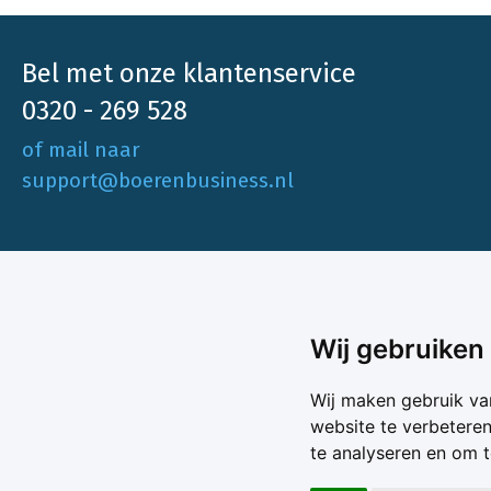
Bel met onze klantenservice
0320 - 269 528
of mail naar
support@boerenbusiness.nl
Ons aa
Wij gebruiken
Akkerbo
Boerenbusiness is je partner op het gebied
Wij maken gebruik va
Melk & V
van onafhankelijke en betrouwbare
website te verbetere
Melkprijs
te analyseren en om 
Varkens 
marktinformatie en -data. Elke dag opnieuw
Marktda