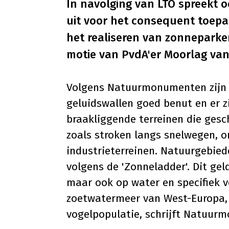
In navolging van LTO spreekt
uit voor het consequent toep
het realiseren van zonneparken
motie van PvdA'er Moorlag van
Volgens Natuurmonumenten zijn n
geluidswallen goed benut en er z
braakliggende terreinen die gesc
zoals stroken langs snelwegen,
industrieterreinen. Natuurgebie
volgens de 'Zonneladder'. Dit gel
maar ook op water en specifiek v
zoetwatermeer van West-Europa, 
vogelpopulatie, schrijft Natuur