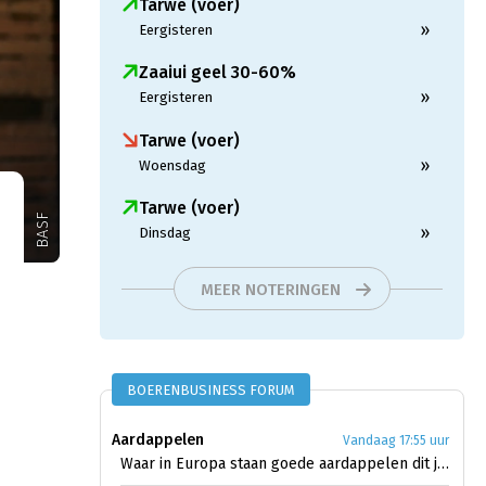
Tarwe (voer)
»
Eergisteren
Zaaiui geel 30-60%
»
Eergisteren
Tarwe (voer)
»
Woensdag
Tarwe (voer)
BASF
»
Dinsdag
MEER NOTERINGEN
BOERENBUSINESS FORUM
Aardappelen
Vandaag 17:55 uur
Waar in Europa staan goede aardappelen dit jaar?