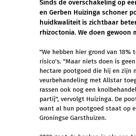
Sinds de overschakeling op ee
en Gerben Huizinga schoner po
huidkwaliteit is zichtbaar bet
rhizoctonia. We doen gewoon m
"We hebben hier grond van 18% to
risico's. "Maar niets doen is geen
hectare pootgoed die hij en zijn 
veurbehandeling met
Allstar
toeg
rassen ook nog een knolbehandeli
partij", vervolgt Huizinga. De p
want al hun pootgoed staat op ei
Groningse Garsthuizen.