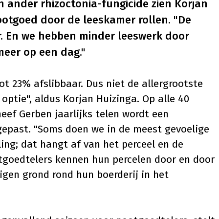
n ander rhizoctonia-fungicide zien Korjan
otgoed door de leeskamer rollen. "De
er. En we hebben minder leeswerk door
eer op een dag."
t 23% afslibbaar. Dus niet de allergrootste
 optie", aldus Korjan Huizinga. Op alle 40
neef Gerben jaarlijks telen wordt een
epast. "Soms doen we in de meest gevoelige
ng; dat hangt af van het perceel en de
ootgoedtelers kennen hun percelen door en door
gen grond rond hun boerderij in het