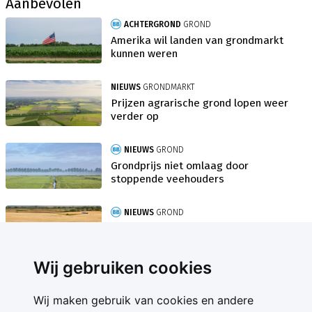
Aanbevolen
ACHTERGROND
GROND
Amerika wil landen van grondmarkt
kunnen weren
NIEUWS
GRONDMARKT
Prijzen agrarische grond lopen weer
verder op
NIEUWS
GROND
Grondprijs niet omlaag door
stoppende veehouders
NIEUWS
GROND
Gigantische Canadese boer op
randje van faillissement
Wij gebruiken cookies
Wij maken gebruik van cookies en andere