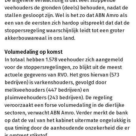
De algehele verwachting is dat veel stoppende
veehouders de gronden (deels) behouden, nadat de
stallen gesloopt zijn. Wel is het zo dat ABN Amro als
een van de eersten zich hardop uitspreekt dat dat de
stoppersregeling waarschijnlijk leidt tot een groter
akkerbouwareaal in ons land.
Volumedaling op komst
In totaal hebben 1.578 veehouder zich aangemeld
voor de stoppersregelingen, zo blijkt uit de meest
actuele gegevens van RVO. Het gros hiervan (573
bedrijven) is varkenshouders, gevolgd door
melkveehouders (447 bedrijven) en
pluimveehouders (243 bedrijven). De regeling
veroorzaakt een forse volumedaling in de dierlijke
sectoren, verwacht ABN Amro. Verder merkt de bank
op dat de val van het kabinet uitermate ongelukkig is
qua timing door de aanhoudende onzekerheid die er
is omtrent stikstof.