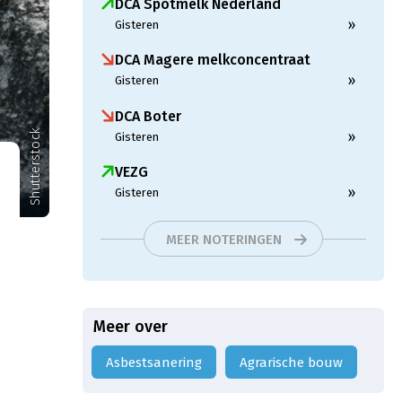
DCA Spotmelk Nederland
»
Gisteren
DCA Magere melkconcentraat
»
Gisteren
DCA Boter
Shutterstock
»
Gisteren
VEZG
»
Gisteren
MEER NOTERINGEN
Meer over
Asbestsanering
Agrarische bouw