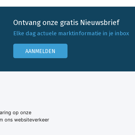
Ontvang onze gratis Nieuwsbrief
Elke dag actuele marktinformatie in je inbox
AANMELDEN
Onze klantenservice
Neem contact op
aring op onze
Veelgestelde vragen
om ons websiteverkeer
Adverteren
s