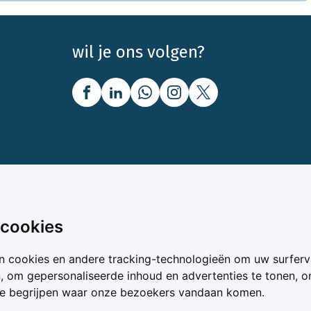
wil je ons volgen?
nbod
Over Boerenbusiness
 cookies
uw
Over ons
n cookies en andere tracking-technologieën om uw surferv
oer
Bedrijfsabonnementen
n, om gepersonaliseerde inhoud en advertenties te tonen, 
vergelijker
Mijn Boerenbusiness
te begrijpen waar onze bezoekers vandaan komen.
& Voer
Werken bij Boerenbusines
ta