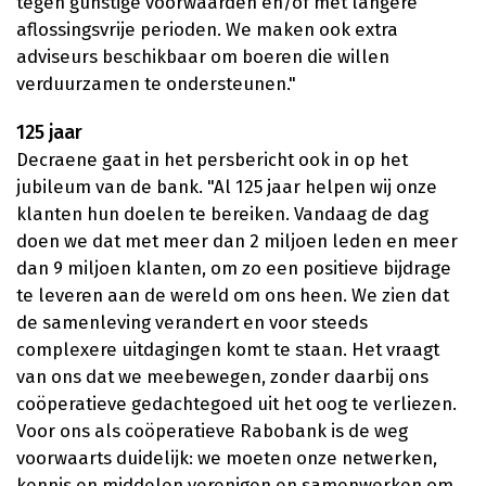
tegen gunstige voorwaarden en/of met langere
aflossingsvrije perioden. We maken ook extra
adviseurs beschikbaar om boeren die willen
verduurzamen te ondersteunen."
125 jaar
Decraene gaat in het persbericht ook in op het
jubileum van de bank. "Al 125 jaar helpen wij onze
klanten hun doelen te bereiken. Vandaag de dag
doen we dat met meer dan 2 miljoen leden en meer
dan 9 miljoen klanten, om zo een positieve bijdrage
te leveren aan de wereld om ons heen. We zien dat
de samenleving verandert en voor steeds
complexere uitdagingen komt te staan. Het vraagt
van ons dat we meebewegen, zonder daarbij ons
coöperatieve gedachtegoed uit het oog te verliezen.
Voor ons als coöperatieve Rabobank is de weg
voorwaarts duidelijk: we moeten onze netwerken,
kennis en middelen verenigen en samenwerken om