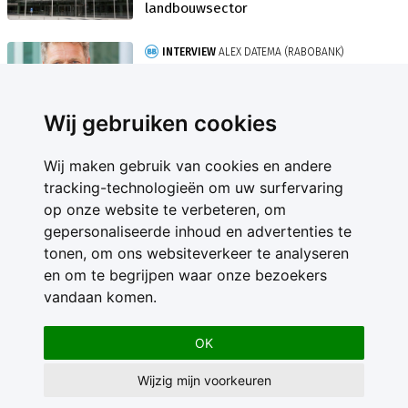
landbouwsector
INTERVIEW
ALEX DATEMA (RABOBANK)
'Nieuwe true value-taal biedt boer
perspectief'
Wij gebruiken cookies
Wij maken gebruik van cookies en andere
tracking-technologieën om uw surfervaring
op onze website te verbeteren, om
gepersonaliseerde inhoud en advertenties te
Contact
tonen, om ons websiteverkeer te analyseren
Feedback
en om te begrijpen waar onze bezoekers
Nieuwsbrief
vandaan komen.
Adverteren
Gebruikersvoorwaarden
OK
Privacy Statement
Wijzig mijn voorkeuren