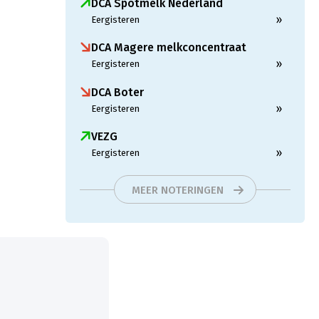
DCA Spotmelk Nederland
»
Eergisteren
DCA Magere melkconcentraat
»
Eergisteren
DCA Boter
»
Eergisteren
VEZG
»
Eergisteren
MEER NOTERINGEN